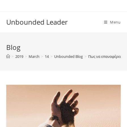
Skip
to
content
Unbounded Leader
Menu
Blog
>
2019
>
March
>
14
>
Unbounded Blog
>
Πως να επαναφέρεις τ