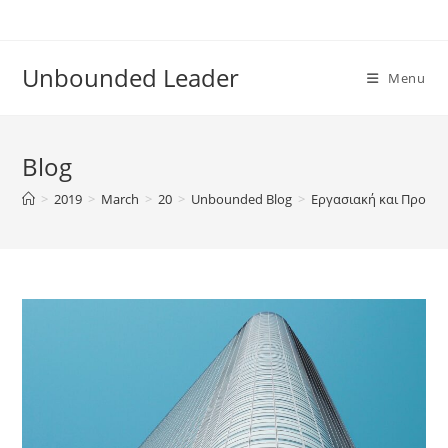
Skip
to
content
Unbounded Leader
Menu
Blog
>
2019
>
March
>
20
>
Unbounded Blog
>
Εργασιακή και Προσω